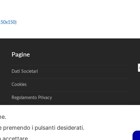
150x150)
Pagine
Dati Societari
Cookies
Regolamento Privacy
one.
ie premendo i pulsanti desiderati.
S - Via A. Toscanini, 6, RENATE, 20838, MB - P.I. 00882950967 - R.E.A. M
a accettare.