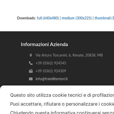
Downloads
:
full (640x480)
|
medium (300x225)
|
thumbnail (
Informazioni Azienda
Via Arturo Toscanini, 6, Renate, 20838, MB
+39 (0362) 924545
+39 (0362) 924309
info@fratellitentori.it
Questo sito utilizza cookie tecnici e di profilazi
Puoi accettare, rifiutare o personalizzare i cook
Copyright © 2026 F.lli Tentori di Enrico Tentori & C. SA
Chiudendo questa informativa continuerai senz