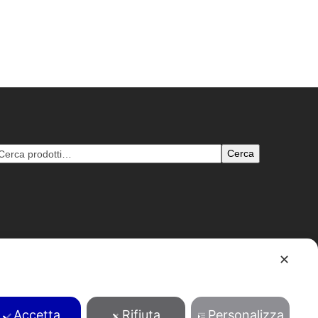
Cerca
✕
B: 1204693 - pec: tentori@pec.pecenvi.it - Powered by
Envi
Accetta
Rifiuta
Personalizza