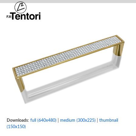
Skip
Open
Close
to
mobile
mobile
content
menu
menu
Downloads
:
full (640x480)
|
medium (300x225)
|
thumbnail
(150x150)