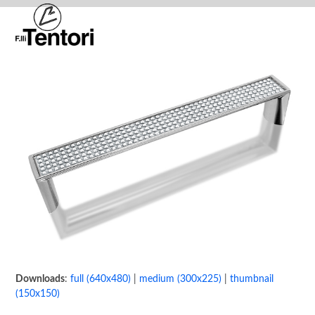
Skip
Open
Close
to
mobile
mobile
content
menu
menu
Downloads
:
full (640x480)
|
medium (300x225)
|
thumbnail
(150x150)