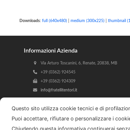
Downloads
:
full (640x480)
|
medium (300x225)
|
thumbnail (
Informazioni Azienda
Via Arturo Toscanini, 6, Renate, 20838, MB
+39 (0362) 924545
+39 (0362) 924309
info@fratellitentori.it
Questo sito utilizza cookie tecnici e di profilazi
Puoi accettare, rifiutare o personalizzare i cook
Copyright © 2026 F.lli Tentori di Enrico Tentori & C. SA
Chiudendo questa informativa continuerai senz