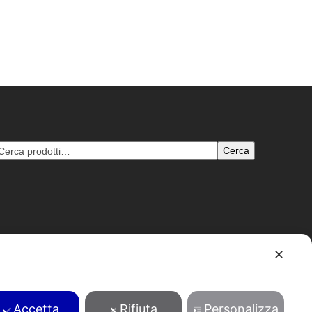
Cerca
✕
B: 1204693 - pec: tentori@pec.pecenvi.it - Powered by
Envi
Accetta
Rifiuta
Personalizza