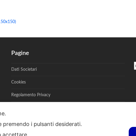
150x150)
Pagine
Dati Societari
Cookies
Regolamento Privacy
one.
ie premendo i pulsanti desiderati.
S - Via A. Toscanini, 6, RENATE, 20838, MB - P.I. 00882950967 - R.E.A. M
a accettare.