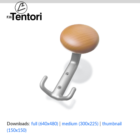
Skip
Open
Close
to
mobile
mobile
content
menu
menu
Downloads
:
full (640x480)
|
medium (300x225)
|
thumbnail
(150x150)