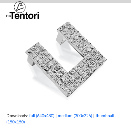
Skip
Open
Close
to
mobile
mobile
content
menu
menu
Downloads
:
full (640x480)
|
medium (300x225)
|
thumbnail
(150x150)