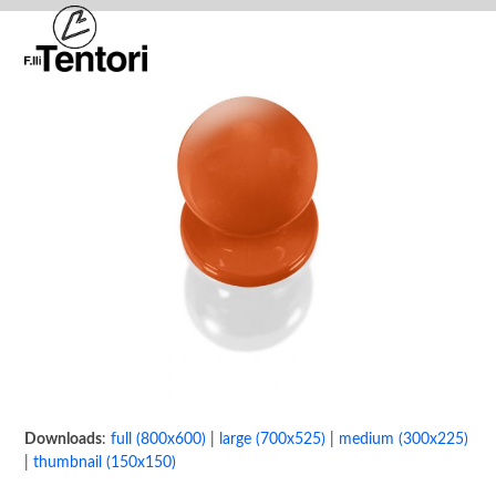
Skip
Open
Close
to
mobile
mobile
content
menu
menu
Downloads
:
full (800x600)
|
large (700x525)
|
medium (300x225)
|
thumbnail (150x150)